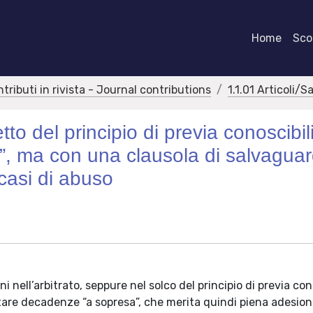
Home
Scor
ntributi in rivista - Journal contributions
1.1.01 Articoli/S
etto del principio di previa conoscibil
”, ma con una clausola di salvaguar
 casi di abuso
i nell’arbitrato, seppure nel solco del principio di previa con
tare decadenze “a sopresa”, che merita quindi piena adesion