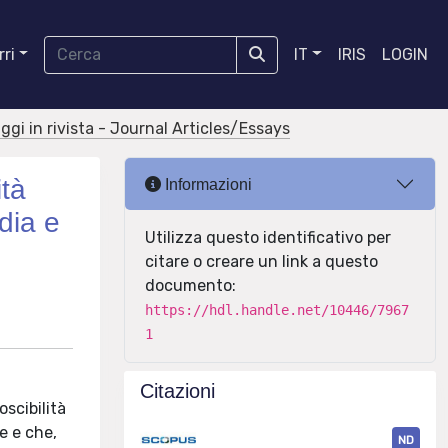
ri
IT
IRIS
LOGIN
aggi in rivista - Journal Articles/Essays
ità
Informazioni
dia e
Utilizza questo identificativo per
citare o creare un link a questo
documento:
https://hdl.handle.net/10446/7967
1
Citazioni
oscibilità
e e che,
ND