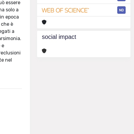
può essere
ma solo a
ND
 in epoca
 che è
egati a
social impact
arsimonia.
 e
reclusioni
te nel