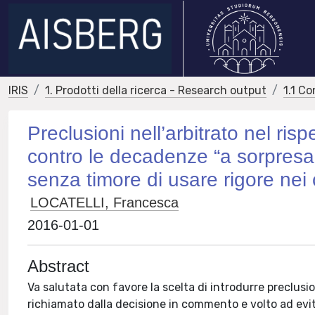
IRIS
1. Prodotti della ricerca - Research output
1.1 Co
Preclusioni nell’arbitrato nel risp
contro le decadenze “a sorpresa
senza timore di usare rigore nei
LOCATELLI, Francesca
2016-01-01
Abstract
Va salutata con favore la scelta di introdurre preclusion
richiamato dalla decisione in commento e volto ad evi