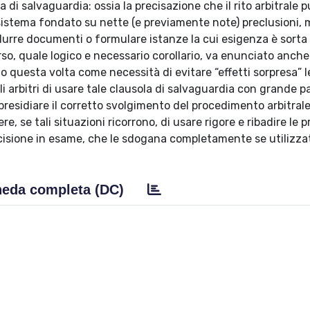
 di salvaguardia: ossia la precisazione che il rito arbitrale 
istema fondato su nette (e previamente note) preclusioni, 
odurre documenti o formulare istanze la cui esigenza è sorta
rso, quale logico e necessario corollario, va enunciato anche
o questa volta come necessità di evitare “effetti sorpresa” l
li arbitri di usare tale clausola di salvaguardia con grande p
 presidiare il corretto svolgimento del procedimento arbitrale
e, se tali situazioni ricorrono, di usare rigore e ribadire le p
ecisione in esame, che le sdogana completamente se utilizza
eda completa (DC)