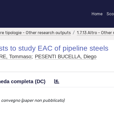
Home
Scor
tre tipologie - Other research outputs
1.7.13 Altro - Othe
ts to study EAC of pipeline steels
RE, Tommaso
;
PESENTI BUCELLA, Diego
eda completa (DC)
a convegno (paper non pubblicato)