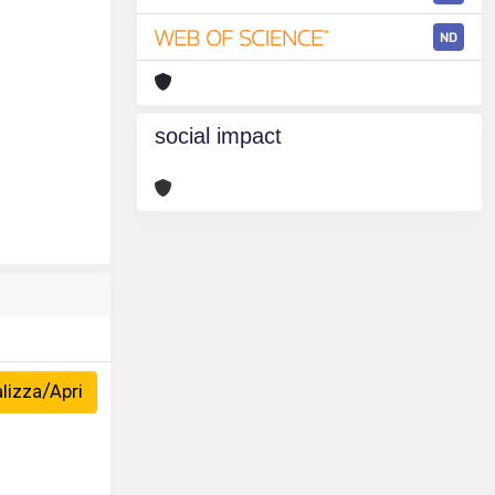
ND
social impact
lizza/Apri