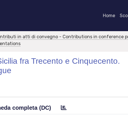
Home
Scor
ontributi in atti di convegno - Contributions in conference 
sentations
Sicilia fra Trecento e Cinquecento.
ngue
eda completa (DC)