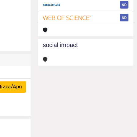
ND
ND
social impact
izza/Apri