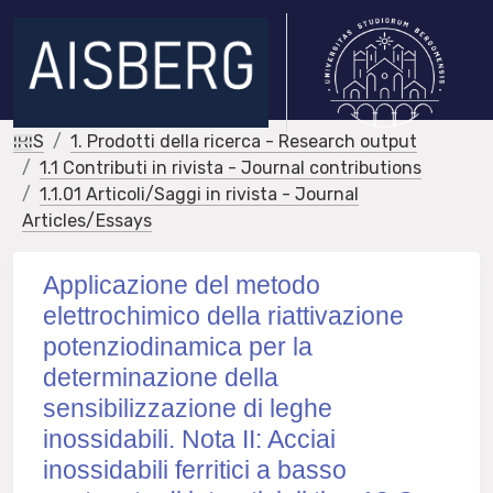
IRIS
1. Prodotti della ricerca - Research output
1.1 Contributi in rivista - Journal contributions
1.1.01 Articoli/Saggi in rivista - Journal
Articles/Essays
Applicazione del metodo
elettrochimico della riattivazione
potenziodinamica per la
determinazione della
sensibilizzazione di leghe
inossidabili. Nota II: Acciai
inossidabili ferritici a basso