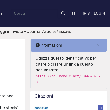
ri
IT
IRIS
LOGIN
aggi in rivista - Journal Articles/Essays
Informazioni
Utilizza questo identificativo per
citare o creare un link a questo
documento:
https://hdl.handle.net/10446/8267
8
Citazioni
obtained
at
he steels'
8