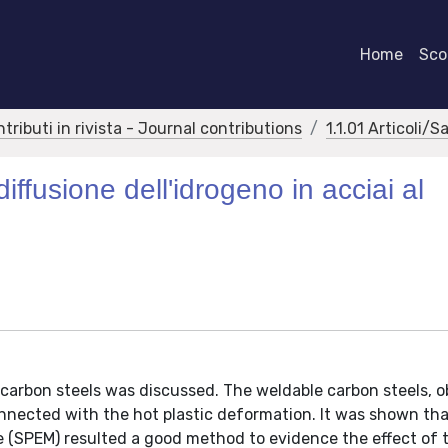
Home
Scor
ntributi in rivista - Journal contributions
1.1.01 Articoli/S
diffusione dell'idrogeno in acciai al
 carbon steels was discussed. The weldable carbon steels, 
connected with the hot plastic deformation. It was shown th
(SPEM) resulted a good method to evidence the effect of t