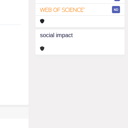
ND
social impact