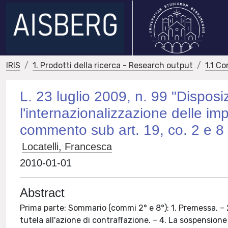
IRIS
1. Prodotti della ricerca - Research output
1.1 Co
L. 23 luglio 2009, n. 99 "Disposiz
l'internazionalizzazione delle im
commento sub art. 19, co. 2 e 8 (pa
Locatelli, Francesca
2010-01-01
Abstract
Prima parte: Sommario (commi 2° e 8°): 1. Premessa. – 2. 
tutela all'azione di contraffazione. – 4. La sospensione