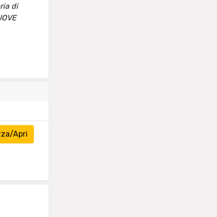
ria di
 NUOVE
zza/Apri