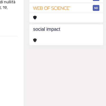
di nullità
. 19,
ND
a
social impact