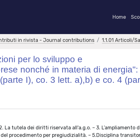
Home
Scor
ntributi in rivista - Journal contributions
1.1.01 Articoli/S
ioni per lo sviluppo e
prese nonché in materia di energia":
rte I), co. 3 lett. a),b) e co. 4 (par
La tutela dei diritti riservata all'a.g.o. – 3. L’ampliamento d
 del procedimento per pregiudizialità. – 5.Disciplina transitor