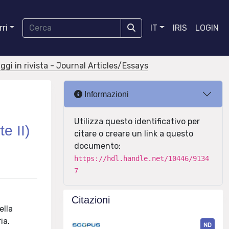
ri
IT
IRIS
LOGIN
aggi in rivista - Journal Articles/Essays
Informazioni
Utilizza questo identificativo per
te II)
citare o creare un link a questo
documento:
https://hdl.handle.net/10446/9134
7
Citazioni
ella
ia.
ND