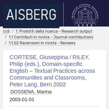
IRIS
1. Prodotti della ricerca - Research output
1.1 Contributi in rivista - Journal contributions
1.1.02 Recensioni in rivista - Reviews
CORTESE, Giuseppina / RILEY,
Philip (eds.), Domain-specific
English – Textual Practices across
Communities and Classrooms,
Peter Lang, Bern 2002
DOSSENA, Marina
2003-01-01