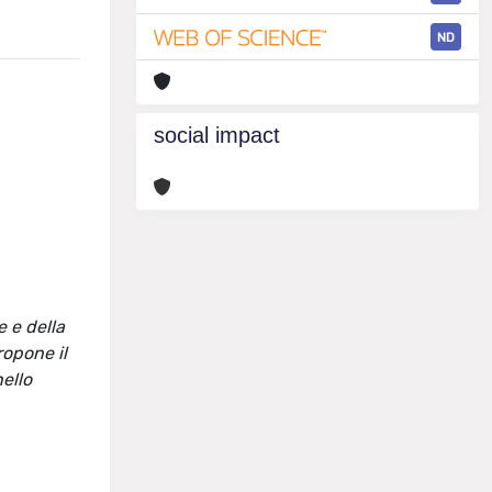
ND
social impact
e e della
ropone il
ello