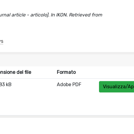
nal article - articolo]. In IKON. Retrieved from
ys
nsione del file
Formato
83 kB
Adobe PDF
Visualizza/Ap