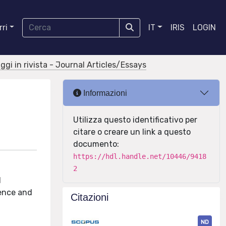
ri
IT
IRIS
LOGIN
aggi in rivista - Journal Articles/Essays
Informazioni
Utilizza questo identificativo per
citare o creare un link a questo
documento:
https://hdl.handle.net/10446/9418
2
d
cence and
Citazioni
ND