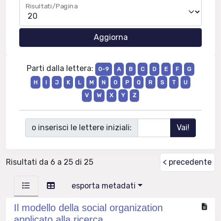
Risultati/Pagina
Parti dalla lettera:
0-9
A
B
C
D
E
F
G
H
I
J
K
L
M
N
O
P
Q
R
S
T
U
V
W
X
Y
Z
o inserisci le lettere iniziali:
Risultati da 6 a 25 di 25
< precedente
esporta metadati
Il modello della social organization
applicato alla ricerca