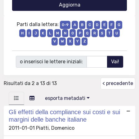
Parti dalla lettera:
0-9
A
B
C
D
E
F
G
H
I
J
K
L
M
N
O
P
Q
R
S
T
U
V
W
X
Y
Z
o inserisci le lettere iniziali:
Risultati da 2 a 13 di 13
< precedente
esporta metadati
Gli effetti della compliance sui costi e sui
margini delle banche italiane
2011-01-01 Piatti, Domenico