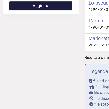
Lo pseudo
1994-01-01
L’arte de
1998-01-01
Marionett
2023-12-01
Risultati da 3
Legenda 
file ad a
file dis
file disp
file disp
file sot