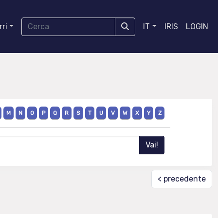
ri
IT
IRIS
LOGIN
M
N
O
P
Q
R
S
T
U
V
W
X
Y
Z
< precedente