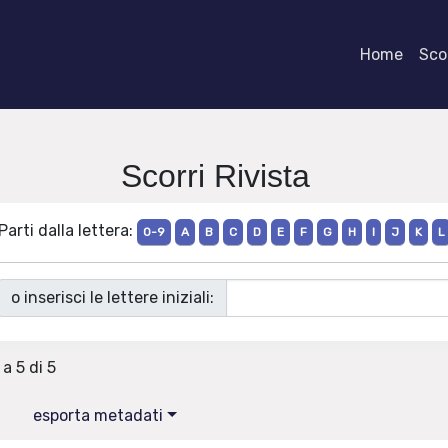
Home
Scor
Scorri Rivista
Parti dalla lettera:
0-9
A
B
C
D
E
F
G
H
I
J
K
L
o inserisci le lettere iniziali:
 a 5 di 5
esporta metadati