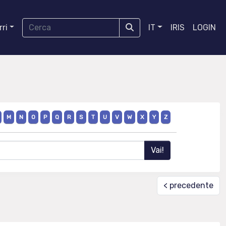
ri
IT
IRIS
LOGIN
M
N
O
P
Q
R
S
T
U
V
W
X
Y
Z
< precedente