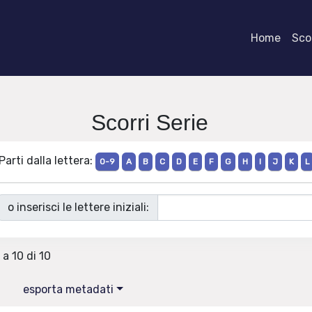
Home
Scor
Scorri Serie
Parti dalla lettera:
0-9
A
B
C
D
E
F
G
H
I
J
K
L
o inserisci le lettere iniziali:
 a 10 di 10
esporta metadati