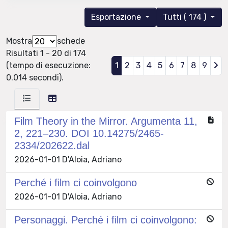
Esportazione
Tutti ( 174 )
Mostra
schede
Risultati 1 - 20 di 174
(tempo di esecuzione:
1
2
3
4
5
6
7
8
9
0.014 secondi).
Film Theory in the Mirror. Argumenta 11,
2, 221–230. DOI 10.14275/2465-
2334/202622.dal
2026-01-01 D'Aloia, Adriano
Perché i film ci coinvolgono
2026-01-01 D'Aloia, Adriano
Personaggi. Perché i film ci coinvolgono: