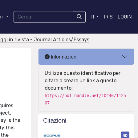
ri
IT
IRIS
LOGIN
aggi in rivista - Journal Articles/Essays
Informazioni
Utilizza questo identificativo per
citare o creare un link a questo
documento:
https://hdl.handle.net/10446/1125
07
quires
ject,
Citazioni
ay is the
ty this
 the
ND