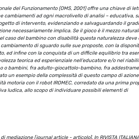
zionale del Funzionamento (OMS, 2001) offre una chiave di let
ne cambiamenti ad ogni macrolivello di analisi – educativa, sa
ogetto di intervento, evidenziando e salvaguardando il grad
one necessariamente implica. Se il gioco è il mezzo natural
el caso del bambino con disabilità questa naturalezza deve 
il cambiamento di sguardo sulle sue proposte, con la disponibi
, ed infine con la conquista di un difficile equilibrio tra eser
ezza teorica ed esperienziale nell’educatore e/o nel riabili
no o bambini, fra adulto-giocattolo-bambino, fra addestrame
ortato un esempio della complessità di questo campo di azione
lità motoria con il robot IROMEC, corredato da una prima pro
tiva ludica, allo scopo di individuare possibili elementi di
i mediazione [journal article - articolo]. In RIVISTA ITALIAN