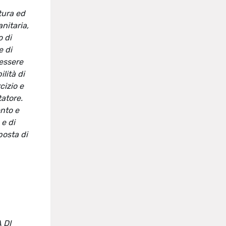
tura ed
nitaria,
o di
e di
essere
lità di
cizio e
tatore.
nto e
 e di
posta di
A DI