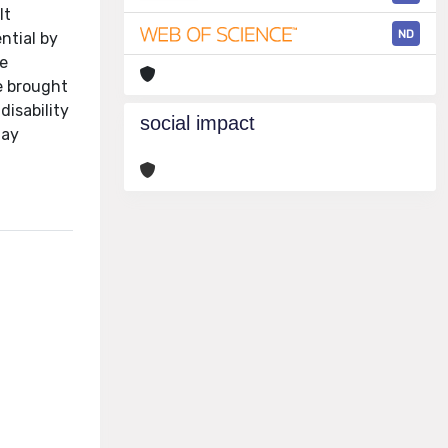
lt
ND
ntial by
he
be brought
disability
social impact
lay