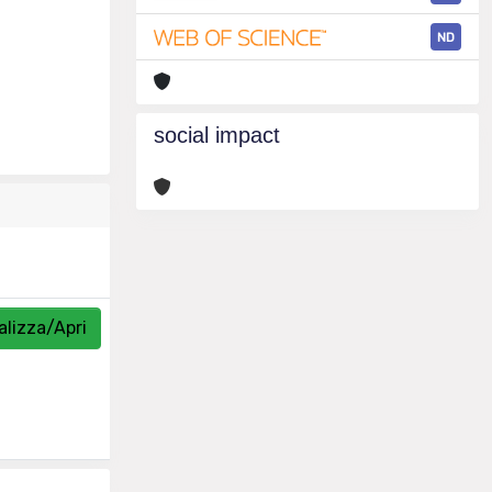
ND
social impact
alizza/Apri