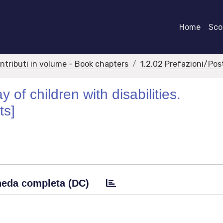
Home
Scor
ontributi in volume - Book chapters
1.2.02 Prefazioni/Pos
y of children with disabilities.
ts]
eda completa (DC)