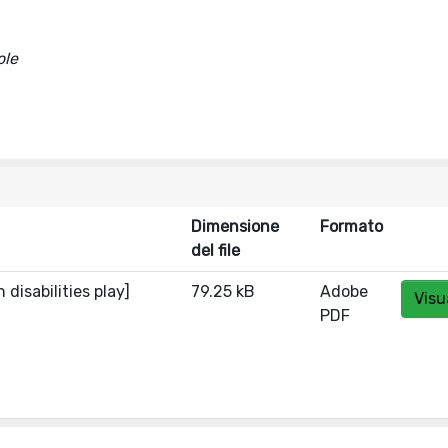
ole
s
Dimensione
Formato
del file
disabilities play]
79.25 kB
Adobe
Visu
PDF