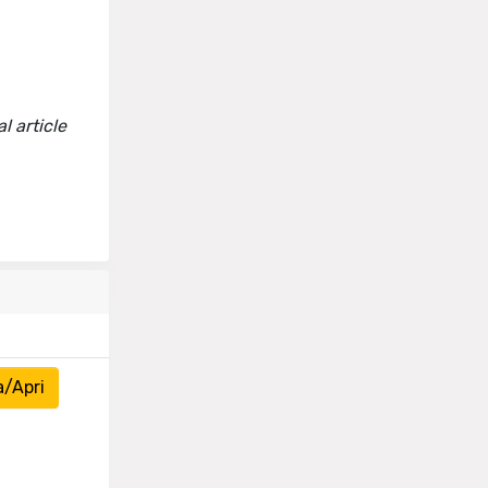
l article
a/Apri