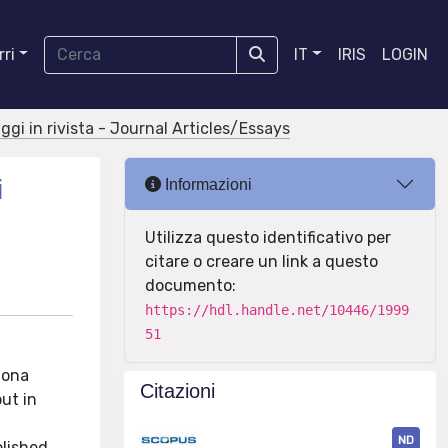
ri
IT
IRIS
LOGIN
aggi in rivista - Journal Articles/Essays
i
Informazioni
Utilizza questo identificativo per
citare o creare un link a questo
documento:
https://hdl.handle.net/10446/1999
51
uona
Citazioni
ut in
ND
lished.