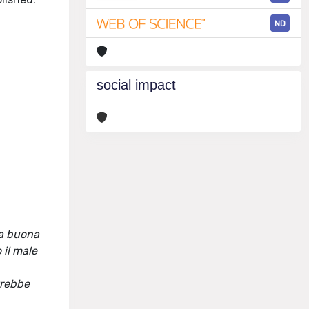
ND
social impact
na buona
 il male
vrebbe