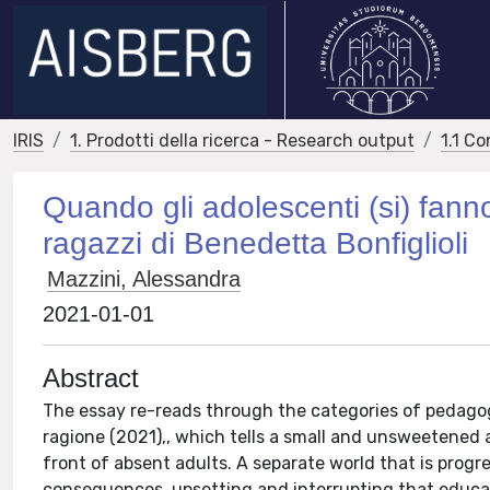
IRIS
1. Prodotti della ricerca - Research output
1.1 Co
Quando gli adolescenti (si) fan
ragazzi di Benedetta Bonfiglioli
Mazzini, Alessandra
2021-01-01
Abstract
The essay re-reads through the categories of pedagog
ragione (2021),, which tells a small and unsweetened 
front of absent adults. A separate world that is progr
consequences, upsetting and interrupting that educat