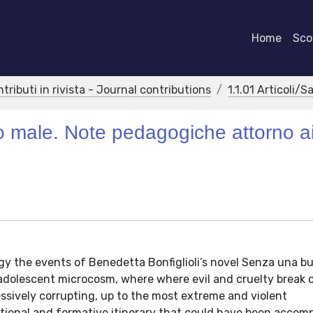
Home
Scor
ntributi in rivista - Journal contributions
1.1.01 Articoli/S
no male. Note pedagogiche attorno a
y the events of Benedetta Bonfiglioli’s novel Senza una b
adolescent microcosm, where where evil and cruelty break o
essively corrupting, up to the most extreme and violent
ional and formative itinerary that could have been accomp