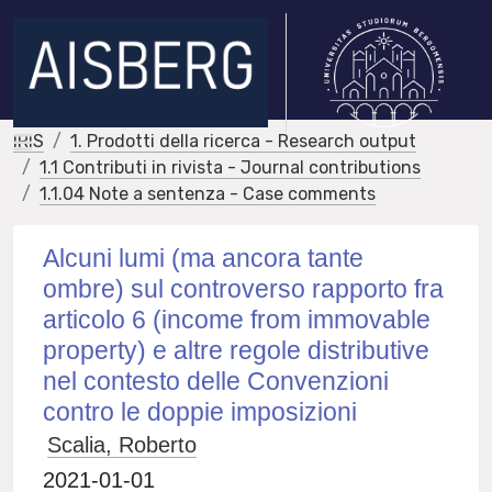
IRIS
1. Prodotti della ricerca - Research output
1.1 Contributi in rivista - Journal contributions
1.1.04 Note a sentenza - Case comments
Alcuni lumi (ma ancora tante
ombre) sul controverso rapporto fra
articolo 6 (income from immovable
property) e altre regole distributive
nel contesto delle Convenzioni
contro le doppie imposizioni
Scalia, Roberto
2021-01-01