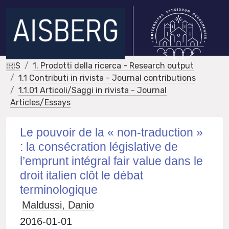
IRIS
1. Prodotti della ricerca - Research output
1.1 Contributi in rivista - Journal contributions
1.1.01 Articoli/Saggi in rivista - Journal
Articles/Essays
Le pouvoir de la « non-traduction »
: la consécration législative de
l’emprunt intégral fair value dans le
droit italien clôt le débat
terminologique
Maldussi, Danio
2016-01-01