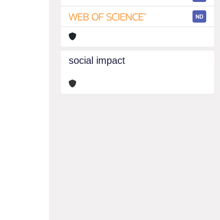
ND
social impact