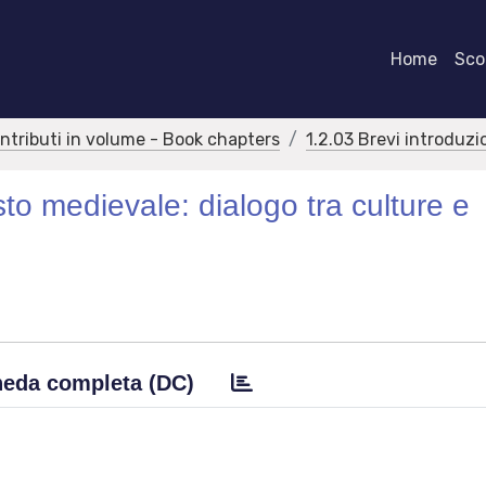
Home
Scor
ontributi in volume - Book chapters
1.2.03 Brevi introduzi
esto medievale: dialogo tra culture e
eda completa (DC)