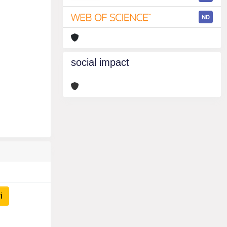
ND
social impact
i