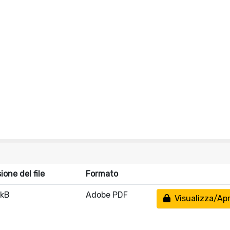
one del file
Formato
 kB
Adobe PDF
Visualizza/Apr