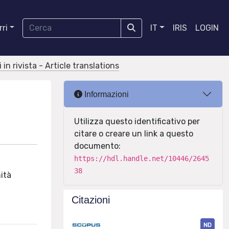
ri
IT
IRIS
LOGIN
 in rivista - Article translations
Informazioni
Utilizza questo identificativo per
citare o creare un link a questo
documento:
https://hdl.handle.net/10446/2645
38
nità
Citazioni
ND