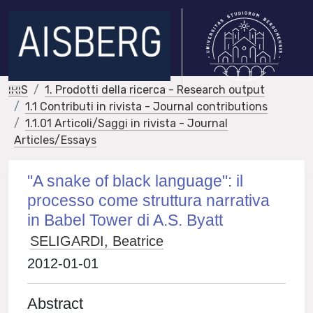
IRIS
1. Prodotti della ricerca - Research output
1.1 Contributi in rivista - Journal contributions
1.1.01 Articoli/Saggi in rivista - Journal
Articles/Essays
"A snake of black language": il
processo come struttura narrativa
in Babel Tower di A.S. Byatt
SELIGARDI, Beatrice
2012-01-01
Abstract