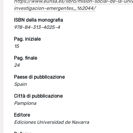
https://www.eunsa.es/libro/mision-social-de-la-univ
investigacion-emergentes_162044/
ISBN della monografia
978-84-313-4025-4
Pag. iniziale
15
Pag. finale
24
Paese di pubblicazione
Spain
Città di pubblicazione
Pamplona
Editore
Ediciones Universidad de Navarra