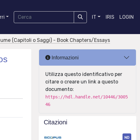
ri
IT
IRIS
LOGIN
olume (Capitoli o Saggi) - Book Chapters/Essays
os
Informazioni
Utilizza questo identificativo per
citare o creare un link a questo
documento:
https://hdl.handle.net/10446/3005
46
Citazioni
ND