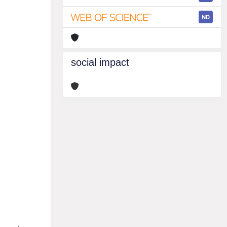
ND
social impact