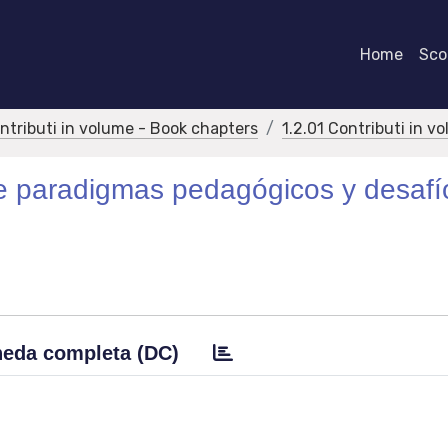
Home
Scor
ontributi in volume - Book chapters
1.2.01 Contributi in v
re paradigmas pedagógicos y desafí
eda completa (DC)