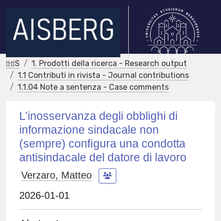
IRIS
1. Prodotti della ricerca - Research output
1.1 Contributi in rivista - Journal contributions
1.1.04 Note a sentenza - Case comments
L’inosservanza degli obblighi di
informazione sindacale non
(sempre) conﬁgura una condotta
antisindacale del datore di lavoro
Verzaro, Matteo
2026-01-01