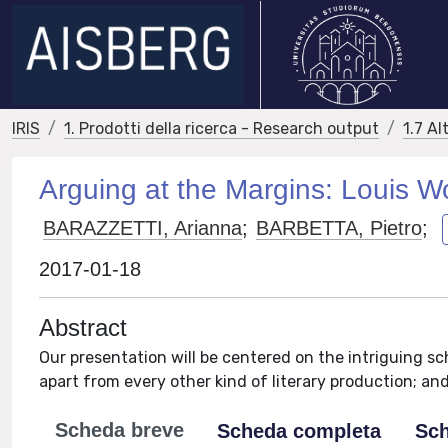
IRIS
1. Prodotti della ricerca - Research output
1.7 Al
Arguing at the Margins: Louis W
BARAZZETTI, Arianna
;
BARBETTA, Pietro
;
2017-01-18
Abstract
Our presentation will be centered on the intriguing sc
apart from every other kind of literary production; and 
Scheda breve
Scheda completa
Sch