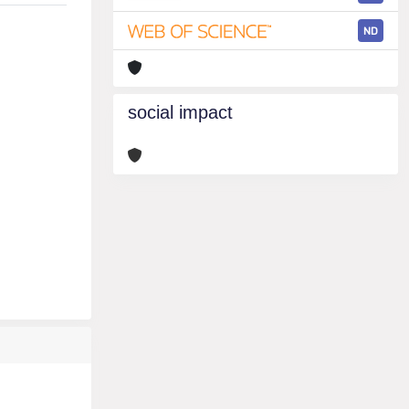
ND
social impact