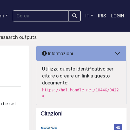
ri
IT
IRIS
LOGIN
r research outputs
Informazioni
Utilizza questo identificativo per
citare o creare un link a questo
documento:
https://hdl.handle.net/10446/9422
5
o be set
Citazioni
ND