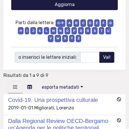
Parti dalla lettera:
0-9
A
B
C
D
E
F
G
H
I
J
K
L
M
N
O
P
Q
R
S
T
U
V
W
X
Y
Z
o inserisci le lettere iniziali:
Risultati da 1 a 9 di 9
esporta metadati
Covid-19. Una prospettiva culturale
2019-01-01 Migliorati, Lorenzo
Dalla Regional Review OECD-Bergamo
un’Agenda per le politiche territoriali