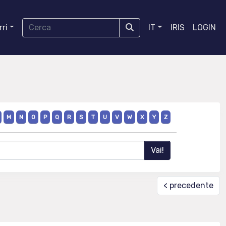
ri
IT
IRIS
LOGIN
M
N
O
P
Q
R
S
T
U
V
W
X
Y
Z
< precedente