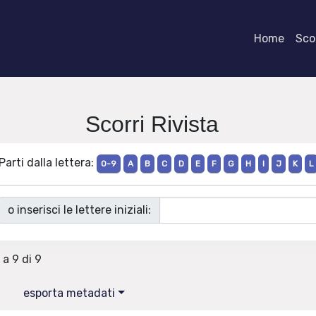
Home
Scor
Scorri Rivista
Parti dalla lettera:
0-9
A
B
C
D
E
F
G
H
I
J
K
L
o inserisci le lettere iniziali:
 a 9 di 9
esporta metadati