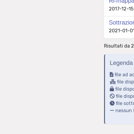
Ri-mappar
2017-12-15 
Sottrazio
2021-01-01
Risultati da 2
Legenda 
file ad a
file dis
file disp
file disp
file sot
nessun f