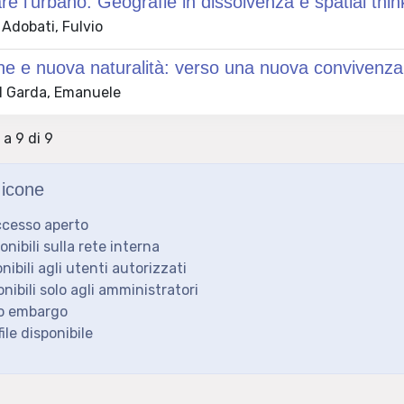
e l’urbano. Geografie in dissolvenza e spatial thin
Adobati, Fulvio
ne e nuova naturalità: verso una nuova convivenza tr
 Garda, Emanuele
 a 9 di 9
icone
ccesso aperto
ponibili sulla rete interna
onibili agli utenti autorizzati
onibili solo agli amministratori
to embargo
ile disponibile