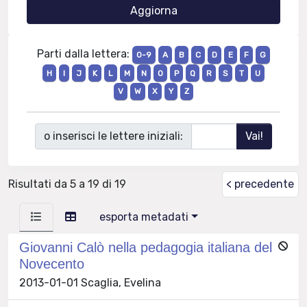
Parti dalla lettera:
0-9
A
B
C
D
E
F
G
H
I
J
K
L
M
N
O
P
Q
R
S
T
U
V
W
X
Y
Z
o inserisci le lettere iniziali:
Risultati da 5 a 19 di 19
< precedente
esporta metadati
Giovanni Calò nella pedagogia italiana del
Novecento
2013-01-01 Scaglia, Evelina