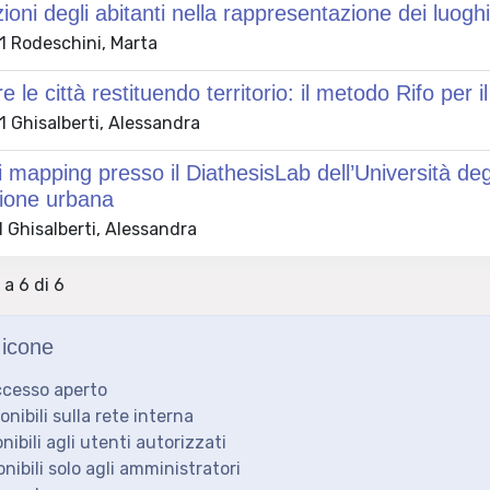
ioni degli abitanti nella rappresentazione dei luogh
 Rodeschini, Marta
 le città restituendo territorio: il metodo Rifo per 
 Ghisalberti, Alessandra
i mapping presso il DiathesisLab dell’Università de
zione urbana
 Ghisalberti, Alessandra
 a 6 di 6
icone
ccesso aperto
ponibili sulla rete interna
onibili agli utenti autorizzati
onibili solo agli amministratori