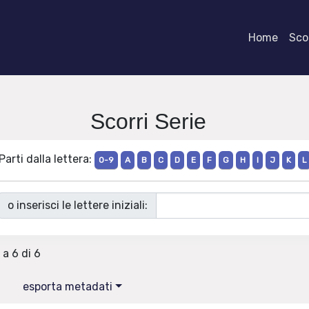
Home
Scor
Scorri Serie
Parti dalla lettera:
0-9
A
B
C
D
E
F
G
H
I
J
K
L
o inserisci le lettere iniziali:
 a 6 di 6
esporta metadati