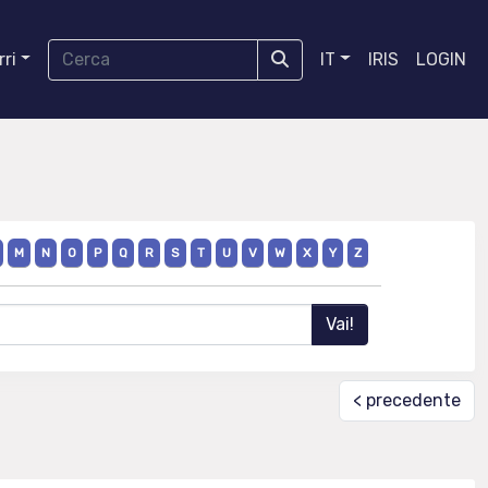
ri
IT
IRIS
LOGIN
M
N
O
P
Q
R
S
T
U
V
W
X
Y
Z
< precedente