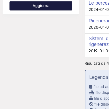
Le percez
2024-01-01
Rigenerare
2020-01-01
Sistemi d
rigenera
2019-01-01
Risultati da 4
Legenda 
file ad a
file dis
file disp
file disp