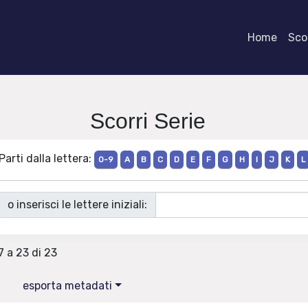
Home
Scor
Scorri Serie
Parti dalla lettera:
0-9
A
B
C
D
E
F
G
H
I
J
K
L
o inserisci le lettere iniziali:
7 a 23 di 23
esporta metadati