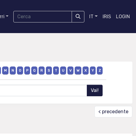
ri
IT
IRIS
LOGIN
M
N
O
P
Q
R
S
T
U
V
W
X
Y
Z
< precedente