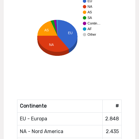
EU
NA
AS
SA
Contin…
AF
AS
EU
Other
NA
Continente
#
EU - Europa
2.848
NA - Nord America
2.435