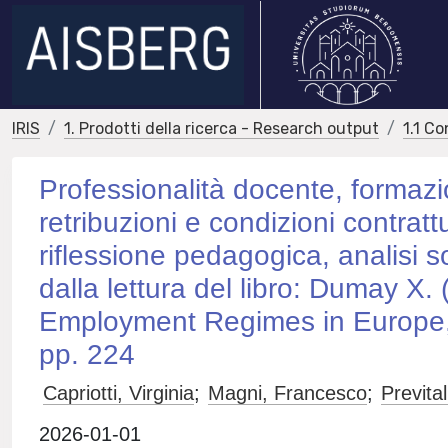
IRIS
1. Prodotti della ricerca - Research output
1.1 Co
Professionalità docente, formazio
retribuzioni e condizioni contratt
riflessione pedagogica, analisi so
dalla lettura del libro: Dumay X.
Employment Regimes in Europe, 
pp. 224
Capriotti, Virginia
;
Magni, Francesco
;
Prevital
2026-01-01