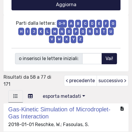
Parti dalla lettera:
0-9
A
B
C
D
E
F
G
H
I
J
K
L
M
N
O
P
Q
R
S
T
U
V
W
X
Y
Z
o inserisci le lettere iniziali:
Risultati da 58 a 77 di
< precedente
successivo >
171
esporta metadati
Gas-Kinetic Simulation of Microdroplet-
Gas Interaction
2018-01-01 Reschke, W.; Fasoulas, S.