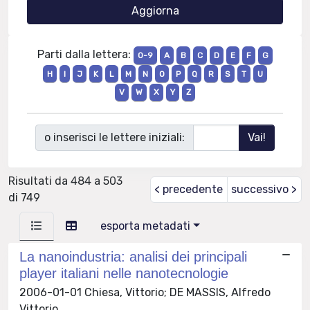
Parti dalla lettera:
0-9
A
B
C
D
E
F
G
H
I
J
K
L
M
N
O
P
Q
R
S
T
U
V
W
X
Y
Z
o inserisci le lettere iniziali:
Risultati da 484 a 503
< precedente
successivo >
di 749
esporta metadati
La nanoindustria: analisi dei principali
player italiani nelle nanotecnologie
2006-01-01 Chiesa, Vittorio; DE MASSIS, Alfredo
Vittorio