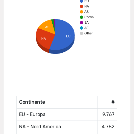
EU
NA
AS
Contin…
SA
AS
AF
Other
EU
NA
Continente
#
EU - Europa
9.767
NA - Nord America
4.782