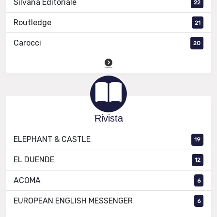
Silvana Editoriale
22
Routledge
21
Carocci
20
Rivista
ELEPHANT & CASTLE
19
EL DUENDE
12
ACOMA
6
EUROPEAN ENGLISH MESSENGER
6