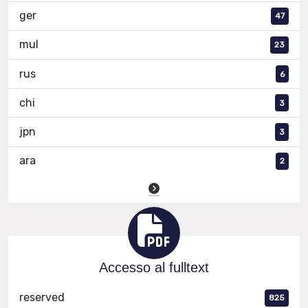
ger
47
mul
23
rus
6
chi
3
jpn
3
ara
2
Accesso al fulltext
reserved
825