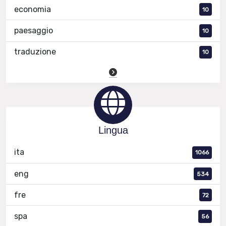
economia
10
paesaggio
10
traduzione
10
Lingua
ita
1066
eng
534
fre
72
spa
56