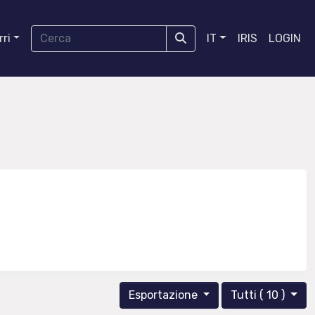
ri
IT
IRIS
LOGIN
Esportazione
Tutti ( 10 )