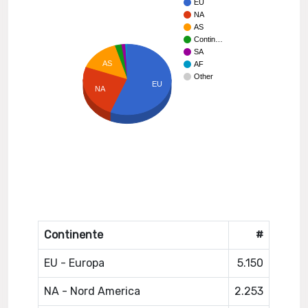
EU
NA
AS
Contin…
SA
AS
AF
Other
EU
NA
Continente
#
EU - Europa
5.150
NA - Nord America
2.253