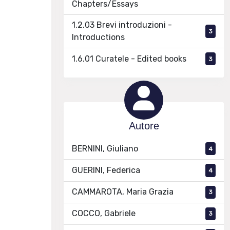
Chapters/Essays
1.2.03 Brevi introduzioni -
3
Introductions
1.6.01 Curatele - Edited books
3
Autore
BERNINI, Giuliano
4
GUERINI, Federica
4
CAMMAROTA, Maria Grazia
3
COCCO, Gabriele
3