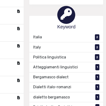
Keyword
Italia
2
Italy
2
Politica linguistica
2
Atteggiamenti linguistici
1
Bergamasco dialect
1
Dialetti italo-romanzi
1
dialetto bergamasco
1