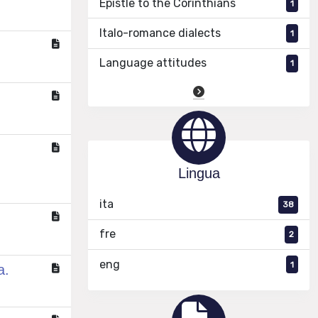
Epistle to the Corinthians
1
Italo-romance dialects
1
Language attitudes
1
Lingua
ita
38
fre
2
eng
1
a.