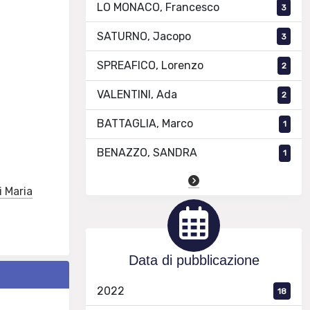
LO MONACO, Francesco
3
SATURNO, Jacopo
3
SPREAFICO, Lorenzo
2
VALENTINI, Ada
2
BATTAGLIA, Marco
1
BENAZZO, SANDRA
1
i Maria
Data di pubblicazione
2022
18