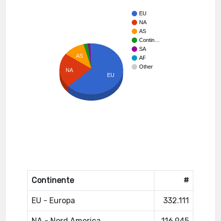
EU
NA
AS
Contin…
SA
AS
AF
Other
NA
EU
Continente
#
EU - Europa
332.111
NA - Nord America
116.945